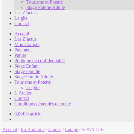
Tourisme et Poterie
Stage Poterie Adulte
Les Z’actus
Le gîte
Contact
Accueil
Les Z’actus
Mon Compte
Paiement
Panier
Politique de confidentialité
Stage Enfant
Stage Famille
Stage Poterie Adulte
Tourisme et Poterie
Le gîte
L’Atelier
Contact
Conditions générales de vente
0,00
€
0 article
Accueil
/
En Boutique
/
lampes
/
Lampe
/
SONY DSC