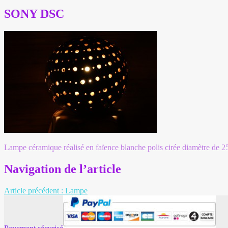
SONY DSC
Lampe céramique réalisé en faïence blanche polis cirée diamètre de 
Navigation de l’article
Article précédent :
Lampe