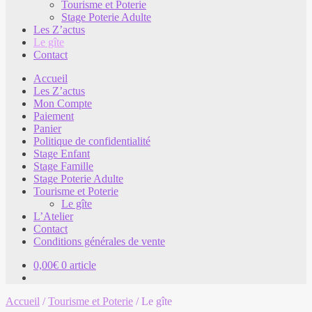
Tourisme et Poterie
Stage Poterie Adulte
Les Z’actus
Le gîte
Contact
Accueil
Les Z’actus
Mon Compte
Paiement
Panier
Politique de confidentialité
Stage Enfant
Stage Famille
Stage Poterie Adulte
Tourisme et Poterie
Le gîte
L’Atelier
Contact
Conditions générales de vente
0,00
€
0 article
Accueil
/
Tourisme et Poterie
/
Le gîte