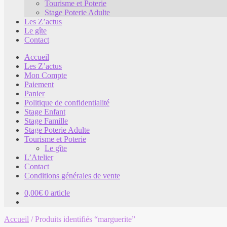
Tourisme et Poterie
Stage Poterie Adulte
Les Z’actus
Le gîte
Contact
Accueil
Les Z’actus
Mon Compte
Paiement
Panier
Politique de confidentialité
Stage Enfant
Stage Famille
Stage Poterie Adulte
Tourisme et Poterie
Le gîte
L’Atelier
Contact
Conditions générales de vente
0,00
€
0 article
Accueil
/
Produits identifiés “marguerite”