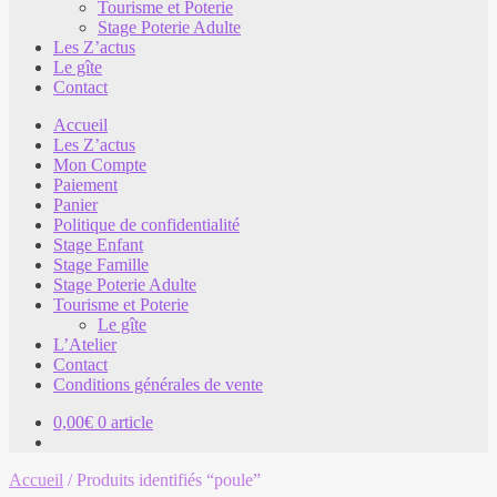
Tourisme et Poterie
Stage Poterie Adulte
Les Z’actus
Le gîte
Contact
Accueil
Les Z’actus
Mon Compte
Paiement
Panier
Politique de confidentialité
Stage Enfant
Stage Famille
Stage Poterie Adulte
Tourisme et Poterie
Le gîte
L’Atelier
Contact
Conditions générales de vente
0,00
€
0 article
Accueil
/
Produits identifiés “poule”