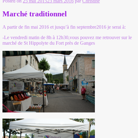
Posted on
25 mai 2015
23 mars 2016
par
Christine
Marché traditionnel
A partir de fin mai 2016 et jusqu’à fin septembre2016 je serai à:
-Le vendredi matin de 8h à 12h30,vous pouvez me retrouver sur le
marché de St Hippolyte du Fort près de Ganges