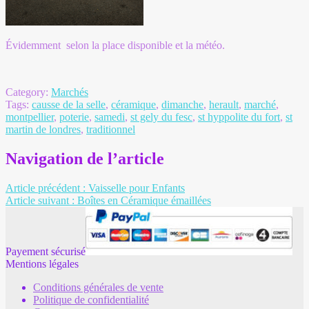
Évidemment selon la place disponible et la météo.
Category:
Marchés
Tags:
causse de la selle
,
céramique
,
dimanche
,
herault
,
marché
,
montpellier
,
poterie
,
samedi
,
st gely du fesc
,
st hyppolite du fort
,
st
martin de londres
,
traditionnel
Navigation de l’article
Article précédent :
Vaisselle pour Enfants
Article suivant :
Boîtes en Céramique émaillées
Payement sécurisé
Mentions légales
Conditions générales de vente
Politique de confidentialité