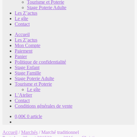
Tourisme et Poterie
Stage Poterie Adulte
Les Z’actus
Le gîte
Contact
Accueil
Les Z’actus
Mon Compte
Paiement
Panier
Politique de confidentialité
Stage Enfant
Stage Famille
Stage Poterie Adulte
Tourisme et Poterie
Le gîte
L’Atelier
Contact
Conditions générales de vente
0,00
€
0 article
Accueil
/
Marchés
/
Marché traditionnel