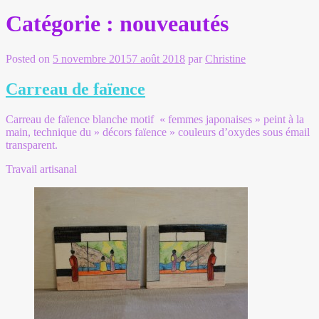
Catégorie :
nouveautés
Posted on
5 novembre 2015
7 août 2018
par
Christine
Carreau de faïence
Carreau de faïence blanche motif « femmes japonaises » peint à la
main, technique du » décors faïence » couleurs d’oxydes sous émail
transparent.
Travail artisanal