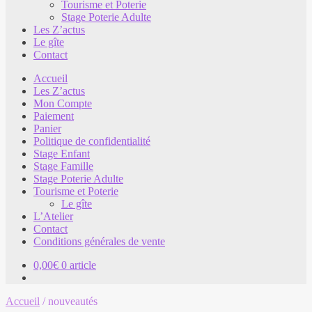
Tourisme et Poterie
Stage Poterie Adulte
Les Z’actus
Le gîte
Contact
Accueil
Les Z’actus
Mon Compte
Paiement
Panier
Politique de confidentialité
Stage Enfant
Stage Famille
Stage Poterie Adulte
Tourisme et Poterie
Le gîte
L’Atelier
Contact
Conditions générales de vente
0,00
€
0 article
Accueil
/
nouveautés