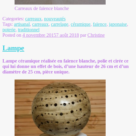
Carreaux de faïence blanche
Categories:
carreaux
,
nouveautés
Tags:
artisanal
,
carreaux
,
carrelage
,
céramique
,
faïence
,
japonaise
,
poterie
,
traditionnel
Posted on
4 novembre 2015
7 août 2018
par
Christine
Lampe
Lampe céramique réalisée en faïence blanche, polie et cirée ce
qui lui donne un effet de bois, d’une hauteur de 26 cm et d’un
diamètre de 25 cm, pièce unique.