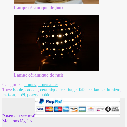
Lampe céramique de jour
Lampe céramique de nuit
Categories:
lampes
,
nouveautés
Tags:
boule
,
cadeau
,
céramique
,
éclairage
,
faïence
,
lampe
,
lumière
,
maison
,
noël
,
poterie
,
table
Payement sécurisé
Mentions légales