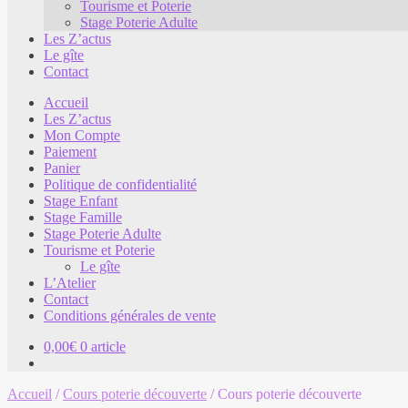
Tourisme et Poterie
Stage Poterie Adulte
Les Z’actus
Le gîte
Contact
Accueil
Les Z’actus
Mon Compte
Paiement
Panier
Politique de confidentialité
Stage Enfant
Stage Famille
Stage Poterie Adulte
Tourisme et Poterie
Le gîte
L’Atelier
Contact
Conditions générales de vente
0,00
€
0 article
Accueil
/
Cours poterie découverte
/
Cours poterie découverte