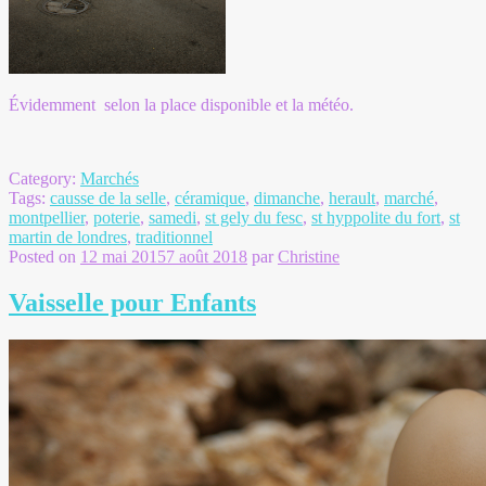
Évidemment selon la place disponible et la météo.
Category:
Marchés
Tags:
causse de la selle
,
céramique
,
dimanche
,
herault
,
marché
,
montpellier
,
poterie
,
samedi
,
st gely du fesc
,
st hyppolite du fort
,
st
martin de londres
,
traditionnel
Posted on
12 mai 2015
7 août 2018
par
Christine
Vaisselle pour Enfants