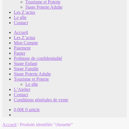
Tourisme et Poterie
Stage Poterie Adulte
Les Z’actus
Le gîte
Contact
Accueil
Les Z’actus
Mon Compte
Paiement
Panier
Politique de confidentialité
Stage Enfant
Stage Famille
Stage Poterie Adulte
Tourisme et Poterie
Le gîte
L’Atelier
Contact
Conditions générales de vente
0,00
€
0 article
Accueil
/
Produits identifiés “chouette”