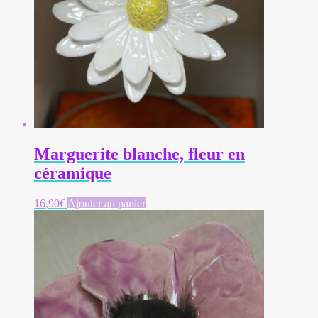
Marguerite blanche, fleur en
céramique
16,90
€
Ajouter au panier