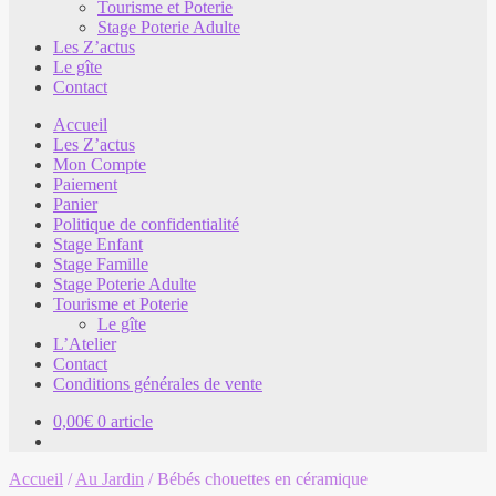
Tourisme et Poterie
Stage Poterie Adulte
Les Z’actus
Le gîte
Contact
Accueil
Les Z’actus
Mon Compte
Paiement
Panier
Politique de confidentialité
Stage Enfant
Stage Famille
Stage Poterie Adulte
Tourisme et Poterie
Le gîte
L’Atelier
Contact
Conditions générales de vente
0,00
€
0 article
Accueil
/
Au Jardin
/
Bébés chouettes en céramique