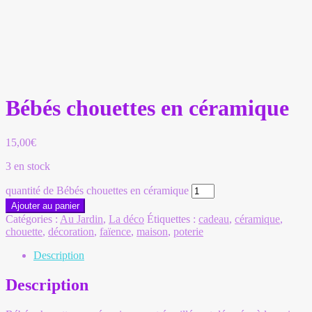
Bébés chouettes en céramique
15,00
€
3 en stock
quantité de Bébés chouettes en céramique
Ajouter au panier
Catégories :
Au Jardin
,
La déco
Étiquettes :
cadeau
,
céramique
,
chouette
,
décoration
,
faïence
,
maison
,
poterie
Description
Description