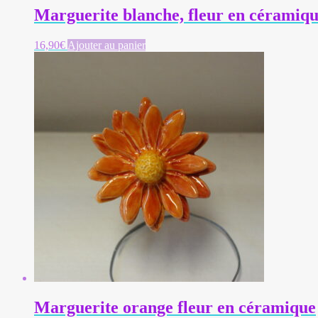
Marguerite blanche, fleur en céramiq
16,90
€
Ajouter au panier
Marguerite orange fleur en céramique