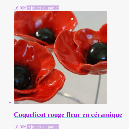
16,90
€
Ajouter au panier
Coquelicot rouge fleur en céramique
18,90
€
Ajouter au panier