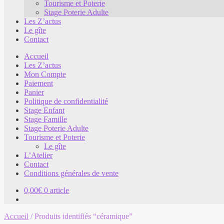
Tourisme et Poterie
Stage Poterie Adulte
Les Z’actus
Le gîte
Contact
Accueil
Les Z’actus
Mon Compte
Paiement
Panier
Politique de confidentialité
Stage Enfant
Stage Famille
Stage Poterie Adulte
Tourisme et Poterie
Le gîte
L’Atelier
Contact
Conditions générales de vente
0,00
€
0 article
Accueil
/
Produits identifiés “céramique”