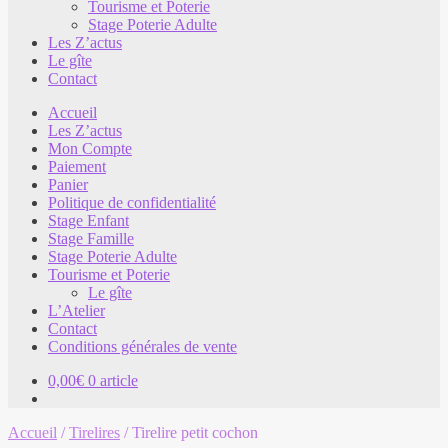
Tourisme et Poterie
Stage Poterie Adulte
Les Z’actus
Le gîte
Contact
Accueil
Les Z’actus
Mon Compte
Paiement
Panier
Politique de confidentialité
Stage Enfant
Stage Famille
Stage Poterie Adulte
Tourisme et Poterie
Le gîte
L’Atelier
Contact
Conditions générales de vente
0,00
€
0 article
Accueil
/
Tirelires
/
Tirelire petit cochon