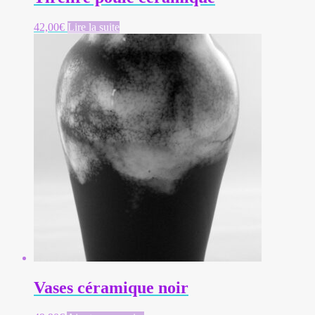
42,00
€
Lire la suite
Vases céramique noir