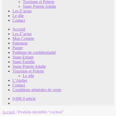
Tourisme et Poterie
Stage Poterie Adulte
Les Z’actus
Le gîte
Contact
Accueil
Les Z’actus
Mon Compte
Paiement
Panier
Politique de confidentialité
Stage Enfant
Stage Famille
Stage Poterie Adulte
Tourisme et Poterie
Le gîte
L’Atelier
Contact
Conditions générales de vente
0,00
€
0 article
Accueil
/
Produits identifiés “cochon”