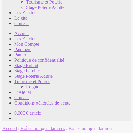
Tourisme et Poterie
Stage Poterie Adulte
Les Z’actus
Le gîte
Contact
Accueil
Les Z’actus
Mon Compte
Paiement
Panier
Politique de confidentialité
Stage Enfant
Stage Famille
Stage Poterie Adulte
Tourisme et Poterie
Le gîte
L’Atelier
Contact
Conditions générales de vente
0,00
€
0 article
Accueil
/
Boîtes oranges flammes
/
Boîtes oranges flammes