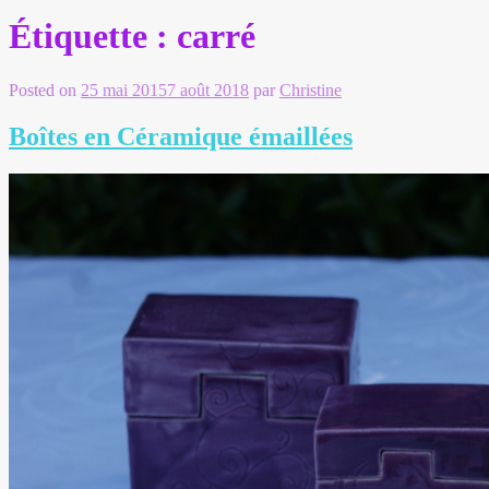
Étiquette :
carré
Posted on
25 mai 2015
7 août 2018
par
Christine
Boîtes en Céramique émaillées