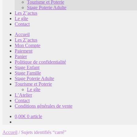
Tourisme et Poterie
Stage Poterie Adulte
Les Z’actus
Le gîte
Contact
Accueil
Les Z’actus
Mon Compte
Paiement
Panier
Politique de confidentialité
Stage Enfant
Stage Famille
Stage Poterie Adulte
Tourisme et Poterie
Le gîte
L’Atelier
Contact
Conditions générales de vente
0,00
€
0 article
Accueil
/
Sujets identifiés “carré”