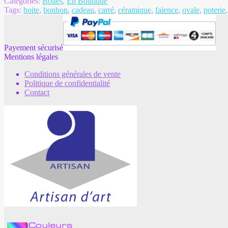
Categories:
Boites
,
En Boutique
Tags:
boite
,
bonbon
,
cadeau
,
carré
,
céramique
,
faïence
,
ovale
,
poterie
Payement sécurisé
Mentions légales
Conditions générales de vente
Politique de confidentialité
Contact