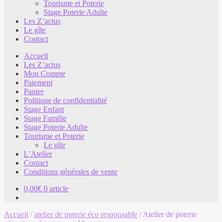
Tourisme et Poterie
Stage Poterie Adulte
Les Z’actus
Le gîte
Contact
Accueil
Les Z’actus
Mon Compte
Paiement
Panier
Politique de confidentialité
Stage Enfant
Stage Famille
Stage Poterie Adulte
Tourisme et Poterie
Le gîte
L’Atelier
Contact
Conditions générales de vente
0,00
€
0 article
Accueil
/
atelier de poterie éco responsable
/
Atelier de poterie