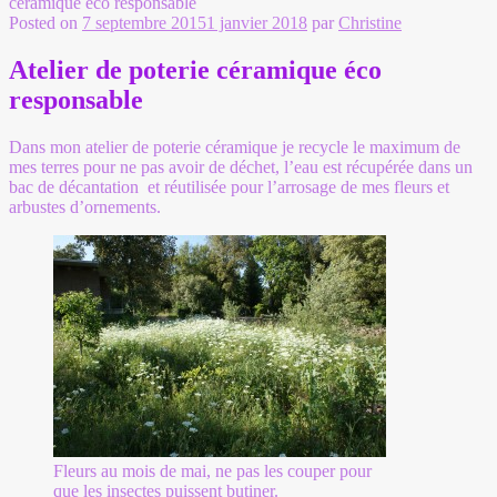
céramique éco responsable
Posted on
7 septembre 2015
1 janvier 2018
par
Christine
Atelier de poterie céramique éco
responsable
Dans mon atelier de poterie céramique je recycle le maximum de
mes terres pour ne pas avoir de déchet, l’eau est récupérée dans un
bac de décantation et réutilisée pour l’arrosage de mes fleurs et
arbustes d’ornements.
Fleurs au mois de mai, ne pas les couper pour
que les insectes puissent butiner.