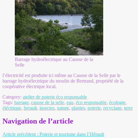
Barrage hydroélectrique au Causse de la
Selle
l’électricité est produite ici même au Causse de la Selle par le
barrage hydroélectrique du moulin de Bertrand, propriété de la
coopérative électrique local.
Category:
atelier de poterie éco responsable
Tags:
barrage
,
causse de la selle
,
eau
,
éco responsable
,
écologie
,
éléctrique
,
herault
,
insectes
,
nature
,
plantes
,
poterie
,
recyclage
,
terre
Navigation de l’article
Article précédent :
Poterie et tourisme dans l’Hérault