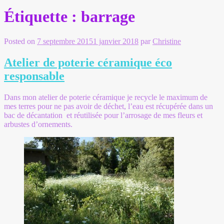
Étiquette :
barrage
Posted on
7 septembre 2015
1 janvier 2018
par
Christine
Atelier de poterie céramique éco
responsable
Dans mon atelier de poterie céramique je recycle le maximum de
mes terres pour ne pas avoir de déchet, l’eau est récupérée dans un
bac de décantation et réutilisée pour l’arrosage de mes fleurs et
arbustes d’ornements.