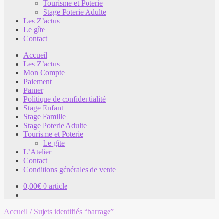
Tourisme et Poterie
Stage Poterie Adulte
Les Z’actus
Le gîte
Contact
Accueil
Les Z’actus
Mon Compte
Paiement
Panier
Politique de confidentialité
Stage Enfant
Stage Famille
Stage Poterie Adulte
Tourisme et Poterie
Le gîte
L’Atelier
Contact
Conditions générales de vente
0,00
€
0 article
Accueil
/
Sujets identifiés “barrage”