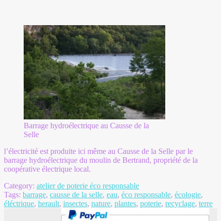
Barrage hydroélectrique au Causse de la
Selle
l’électricité est produite ici même au Causse de la Selle par le
barrage hydroélectrique du moulin de Bertrand, propriété de la
coopérative électrique local.
Category:
atelier de poterie éco responsable
Tags:
barrage
,
causse de la selle
,
eau
,
éco responsable
,
écologie
,
éléctrique
,
herault
,
insectes
,
nature
,
plantes
,
poterie
,
recyclage
,
terre